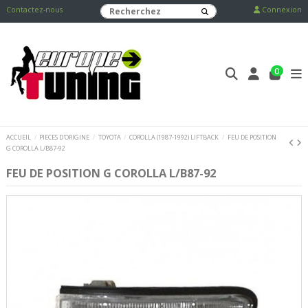
Contactez-nous
Connexion
0
ACCUEIL
PIECES D'ORIGINE
TOYOTA
COROLLA (1987-1992) LIFTBACK
FEU DE POSITION
G COROLLA L/B87-92
FEU DE POSITION G COROLLA L/B87-92