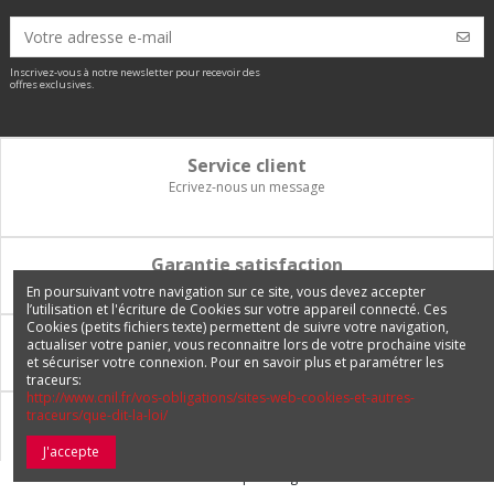
Inscrivez-vous à notre newsletter pour recevoir des
offres exclusives.
Service client
Ecrivez-nous un message
Garantie satisfaction
Vous disposez de 14 jours pour changer d'avis et être remboursé
En poursuivant votre navigation sur ce site, vous devez accepter
l’utilisation et l'écriture de Cookies sur votre appareil connecté. Ces
Cookies (petits fichiers texte) permettent de suivre votre navigation,
Paiement 100% sécurisé
actualiser votre panier, vous reconnaitre lors de votre prochaine visite
et sécuriser votre connexion. Pour en savoir plus et paramétrer les
Carte bancaire, PayPal, 3 fois sans frais, virement bancaire
traceurs:
http://www.cnil.fr/vos-obligations/sites-web-cookies-et-autres-
traceurs/que-dit-la-loi/
Livraison Internationale
Expédition en France, en Europe et vers tous les DOM-TOM
J'accepte
© 2026 Europetuning.com