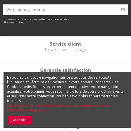
Inscrivez-vous à notre newsletter pour recevoir des
offres exclusives.
Service client
Ecrivez-nous un message
Garantie satisfaction
Vous disposez de 14 jours pour changer d'avis et être remboursé
En poursuivant votre navigation sur ce site, vous devez accepter
l’utilisation et l'écriture de Cookies sur votre appareil connecté. Ces
Cookies (petits fichiers texte) permettent de suivre votre navigation,
Paiement 100% sécurisé
actualiser votre panier, vous reconnaitre lors de votre prochaine visite
et sécuriser votre connexion. Pour en savoir plus et paramétrer les
Carte bancaire, PayPal, 3 fois sans frais, virement bancaire
traceurs:
http://www.cnil.fr/vos-obligations/sites-web-cookies-et-autres-
traceurs/que-dit-la-loi/
Livraison Internationale
Expédition en France, en Europe et vers tous les DOM-TOM
J'accepte
© 2026 Europetuning.com