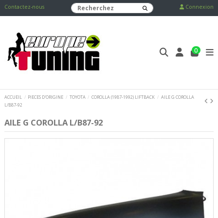
Contactez-nous
Connexion
0
ACCUEIL
PIECES D'ORIGINE
TOYOTA
COROLLA (1987-1992) LIFTBACK
AILE G COROLLA
L/B87-92
AILE G COROLLA L/B87-92