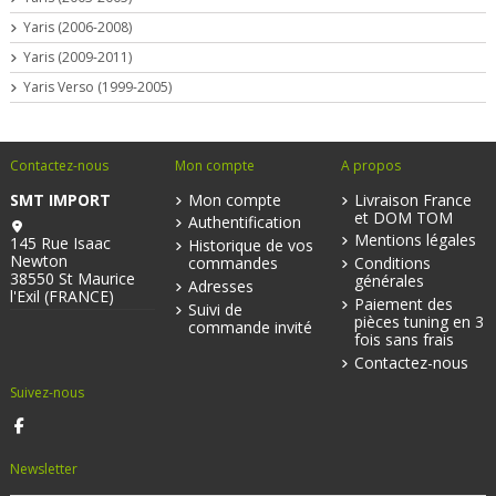
Yaris (2006-2008)
Yaris (2009-2011)
Yaris Verso (1999-2005)
Contactez-nous
Mon compte
A propos
SMT IMPORT
Mon compte
Livraison France
et DOM TOM
Authentification
Mentions légales
145 Rue Isaac
Historique de vos
Newton
commandes
Conditions
38550 St Maurice
générales
Adresses
l'Exil (FRANCE)
Paiement des
Suivi de
pièces tuning en 3
commande invité
fois sans frais
Contactez-nous
Suivez-nous
Newsletter