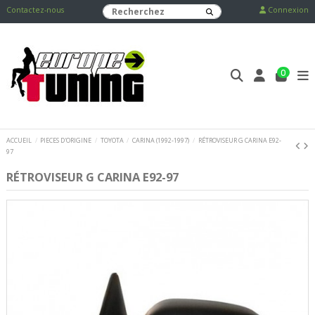
Contactez-nous
Connexion
0
ACCUEIL
PIECES D'ORIGINE
TOYOTA
CARINA (1992-1997)
RÉTROVISEUR G CARINA E92-
97
RÉTROVISEUR G CARINA E92-97