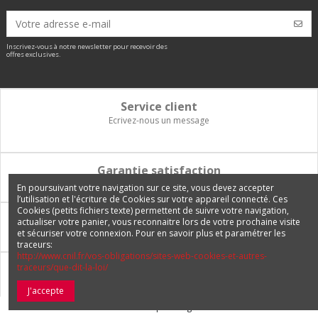
Inscrivez-vous à notre newsletter pour recevoir des
offres exclusives.
Service client
Ecrivez-nous un message
Garantie satisfaction
Vous disposez de 14 jours pour changer d'avis et être remboursé
En poursuivant votre navigation sur ce site, vous devez accepter
l’utilisation et l'écriture de Cookies sur votre appareil connecté. Ces
Cookies (petits fichiers texte) permettent de suivre votre navigation,
Paiement 100% sécurisé
actualiser votre panier, vous reconnaitre lors de votre prochaine visite
et sécuriser votre connexion. Pour en savoir plus et paramétrer les
Carte bancaire, PayPal, 3 fois sans frais, virement bancaire
traceurs:
http://www.cnil.fr/vos-obligations/sites-web-cookies-et-autres-
traceurs/que-dit-la-loi/
Livraison Internationale
Expédition en France, en Europe et vers tous les DOM-TOM
J'accepte
© 2026 Europetuning.com