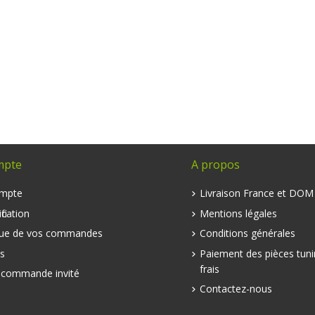
mpte
A propos
mpte
Livraison France et DO
fication
Mentions légales
que de vos commandes
Conditions générales
s
Paiement des pièces tuni
frais
e commande invité
Contactez-nous