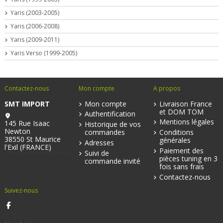
Yaris (2003-2005)
Yaris (2006-2008)
Yaris (2009-2011)
Yaris Verso (1999-2005)
Contactez-nous
Mon compte
A propos
SMT IMPORT
Mon compte
Livraison France
et DOM TOM
Authentification
Mentions légales
145 Rue Isaac
Historique de vos
Newton
commandes
Conditions
38550 St Maurice
générales
Adresses
l'Exil (FRANCE)
Paiement des
Suivi de
pièces tuning en 3
commande invité
fois sans frais
Contactez-nous
Suivez-nous