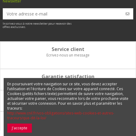
Newsletter
Inscrivez-vous à notre newsletter pour recevoir des
offres exclusives.
Service client
Ecrivez-nous un message
Garantie satisfaction
Vous disposez de 14 jours pour changer d'avis et être remboursé
En poursuivant votre navigation sur ce site, vous devez accepter
l’utilisation et l'écriture de Cookies sur votre appareil connecté. Ces
Cookies (petits fichiers texte) permettent de suivre votre navigation,
Paiement 100% sécurisé
actualiser votre panier, vous reconnaitre lors de votre prochaine visite
et sécuriser votre connexion. Pour en savoir plus et paramétrer les
Carte bancaire, PayPal, 3 fois sans frais, virement bancaire
traceurs:
http://www.cnil.fr/vos-obligations/sites-web-cookies-et-autres-
traceurs/que-dit-la-loi/
Livraison Internationale
Expédition en France, en Europe et vers tous les DOM-TOM
J'accepte
© 2026 Europetuning.com