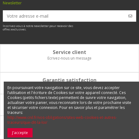
Newsletter
Inscrivez-vous à notre newsletter pour recevoir des
offres exclusives.
Service client
Ecrivez-nous un message
Garantie satisfaction
Vous disposez de 14 jours pour changer d'avis et être remboursé
En poursuivant votre navigation sur ce site, vous devez accepter
l’utilisation et l'écriture de Cookies sur votre appareil connecté. Ces
Cookies (petits fichiers texte) permettent de suivre votre navigation,
Paiement 100% sécurisé
actualiser votre panier, vous reconnaitre lors de votre prochaine visite
et sécuriser votre connexion. Pour en savoir plus et paramétrer les
Carte bancaire, PayPal, 3 fois sans frais, virement bancaire
traceurs:
http://www.cnil.fr/vos-obligations/sites-web-cookies-et-autres-
traceurs/que-dit-la-loi/
Livraison Internationale
Expédition en France, en Europe et vers tous les DOM-TOM
J'accepte