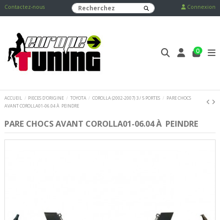
Contactez-nous
Connexion
0
ACCUEIL
PIECES D'ORIGINE
TOYOTA
COROLLA (2002-2007) 3 / 5 PORTES
PARE CHOCS
AVANT COROLLA01-06.04 À PEINDRE
PARE CHOCS AVANT COROLLA01-06.04 À PEINDRE