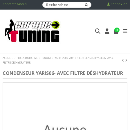
Contactez-nous
Connexion
0
ACCUEIL
PIECES D'ORIGINE
TOYOTA
YARIS (2009-2011)
CONDENSEUR YARIS06- AVEC
FILTRE DÉSHYDRATEUR
CONDENSEUR YARIS06- AVEC FILTRE DÉSHYDRATEUR