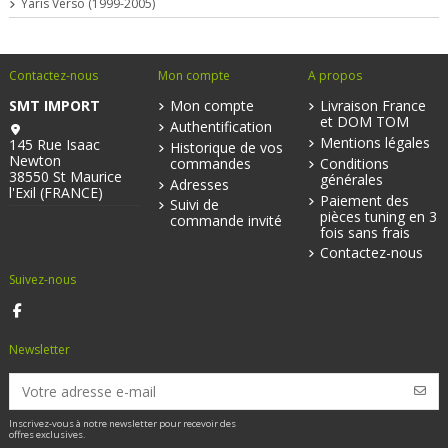
Yaris Verso (1999-2005)
Contactez-nous
Mon compte
A propos
SMT IMPORT
Mon compte
Livraison France
et DOM TOM
Authentification
Mentions légales
145 Rue Isaac
Historique de vos
Newton
commandes
Conditions
38550 St Maurice
générales
Adresses
l'Exil (FRANCE)
Paiement des
Suivi de
pièces tuning en 3
commande invité
fois sans frais
Contactez-nous
Suivez-nous
Newsletter
Inscrivez-vous à notre newsletter pour recevoir des
offres exclusives.