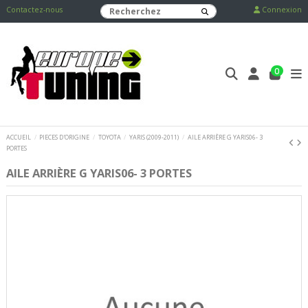
Contactez-nous
Connexion
0
ACCUEIL
PIECES D'ORIGINE
TOYOTA
YARIS (2009-2011)
AILE ARRIÈRE G YARIS06- 3
PORTES
AILE ARRIÈRE G YARIS06- 3 PORTES