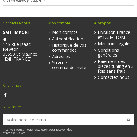
Yaris Verso (1999-2005)
Contactez-nous
Mon compte
A propos
SMT IMPORT
Mon compte
Livraison France
et DOM TOM
Authentification
Mentions légales
145 Rue Isaac
Historique de vos
Newton
commandes
Conditions
38550 St Maurice
générales
Adresses
l'Exil (FRANCE)
Paiement des
Suivi de
pièces tuning en 3
commande invité
fois sans frais
Contactez-nous
Suivez-nous
Newsletter
Inscrivez-vous à notre newsletter pour recevoir des
offres exclusives.