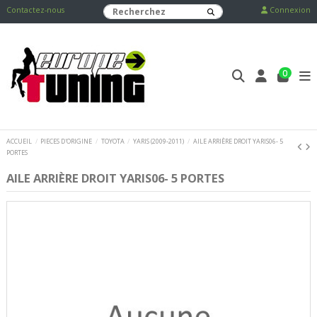
Contactez-nous
Connexion
0
ACCUEIL
PIECES D'ORIGINE
TOYOTA
YARIS (2009-2011)
AILE ARRIÈRE DROIT YARIS06- 5
PORTES
AILE ARRIÈRE DROIT YARIS06- 5 PORTES