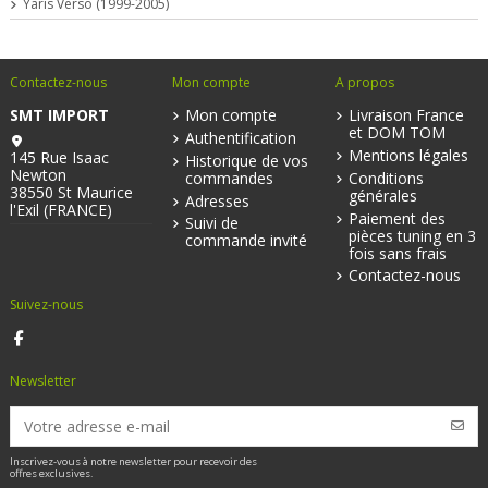
Yaris Verso (1999-2005)
Contactez-nous
Mon compte
A propos
SMT IMPORT
Mon compte
Livraison France
et DOM TOM
Authentification
Mentions légales
145 Rue Isaac
Historique de vos
Newton
commandes
Conditions
38550 St Maurice
générales
Adresses
l'Exil (FRANCE)
Paiement des
Suivi de
pièces tuning en 3
commande invité
fois sans frais
Contactez-nous
Suivez-nous
Newsletter
Inscrivez-vous à notre newsletter pour recevoir des
offres exclusives.