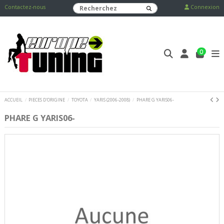
Contactez-nous
Connexion
0
ACCUEIL
PIECES D'ORIGINE
TOYOTA
YARIS (2006-2008)
PHARE G YARIS06-
PHARE G YARIS06-