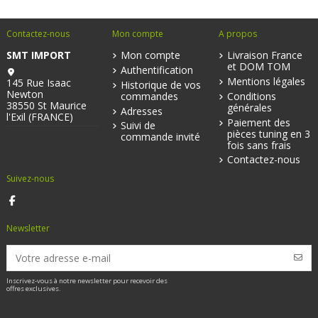
Contactez-nous
Mon compte
A propos
SMT IMPORT
Mon compte
Livraison France
et DOM TOM
Authentification
Mentions légales
145 Rue Isaac
Historique de vos
Newton
commandes
Conditions
38550 St Maurice
générales
Adresses
l'Exil (FRANCE)
Paiement des
Suivi de
pièces tuning en 3
commande invité
fois sans frais
Contactez-nous
Suivez-nous
Newsletter
Inscrivez-vous à notre newsletter pour recevoir des
offres exclusives.