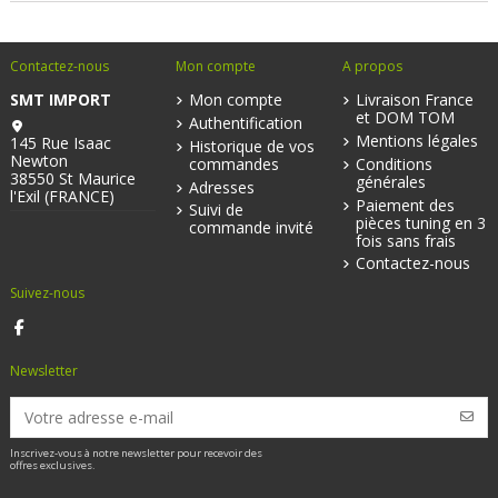
Contactez-nous
Mon compte
A propos
SMT IMPORT
Mon compte
Livraison France
et DOM TOM
Authentification
Mentions légales
145 Rue Isaac
Historique de vos
Newton
commandes
Conditions
38550 St Maurice
générales
Adresses
l'Exil (FRANCE)
Paiement des
Suivi de
pièces tuning en 3
commande invité
fois sans frais
Contactez-nous
Suivez-nous
Newsletter
Inscrivez-vous à notre newsletter pour recevoir des
offres exclusives.