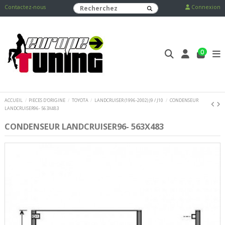
Contactez-nous
Connexion
0
ACCUEIL
PIECES D'ORIGINE
TOYOTA
LANDCRUISER (1996-2002) J9 / J10
CONDENSEUR
LANDCRUISER96- 563X483
CONDENSEUR LANDCRUISER96- 563X483