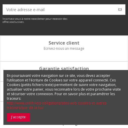
Inscrivez-vous à notre newsletter pour recevoir des
offres exclusives.
Service client
Ecrivez-nous un message
Garantie satisfaction
Vous disposez de 14 jours pour changer d'avis et être remboursé
En poursuivant votre navigation sur ce site, vous devez accepter
l’utilisation et l'écriture de Cookies sur votre appareil connecté. Ces
Cookies (petits fichiers texte) permettent de suivre votre navigation,
Paiement 100% sécurisé
actualiser votre panier, vous reconnaitre lors de votre prochaine visite
et sécuriser votre connexion. Pour en savoir plus et paramétrer les
Carte bancaire, PayPal, 3 fois sans frais, virement bancaire
traceurs:
http://www.cnil.fr/vos-obligations/sites-web-cookies-et-autres-
traceurs/que-dit-la-loi/
Livraison Internationale
Expédition en France, en Europe et vers tous les DOM-TOM
J'accepte
© 2026 Europetuning.com