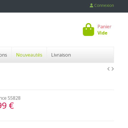
Connexion
Panier
Vide
ons
Nouveautés
Livraison
nce
55828
99 €