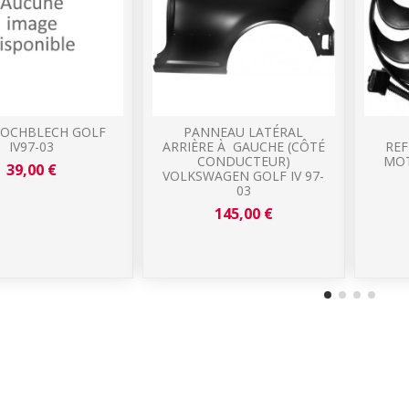
OCHBLECH GOLF
PANNEAU LATÉRAL
IV97-03
ARRIÈRE À GAUCHE (CÔTÉ
REF
CONDUCTEUR)
MOT
39,00 €
VOLKSWAGEN GOLF IV 97-
03
145,00 €