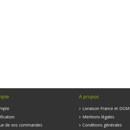
mpte
A propos
mpte
Livraison France et DO
fication
Mentions légales
que de vos commandes
Conditions générales