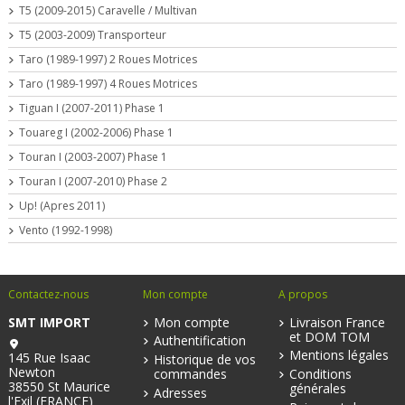
T5 (2009-2015) Caravelle / Multivan
T5 (2003-2009) Transporteur
Taro (1989-1997) 2 Roues Motrices
Taro (1989-1997) 4 Roues Motrices
Tiguan I (2007-2011) Phase 1
Touareg I (2002-2006) Phase 1
Touran I (2003-2007) Phase 1
Touran I (2007-2010) Phase 2
Up! (Apres 2011)
Vento (1992-1998)
Contactez-nous
Mon compte
A propos
SMT IMPORT
Mon compte
Livraison France
et DOM TOM
Authentification
Mentions légales
145 Rue Isaac
Historique de vos
Newton
commandes
Conditions
38550 St Maurice
générales
Adresses
l'Exil (FRANCE)