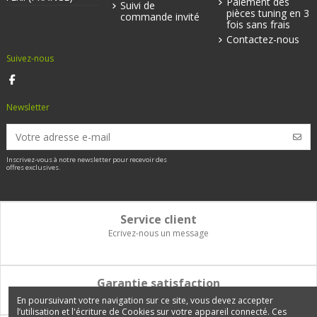
Paiement des
Suivi de
pièces tuning en 3
commande invité
fois sans frais
Contactez-nous
Suivez-nous
Newsletter
Inscrivez-vous à notre newsletter pour recevoir des
offres exclusives.
Service client
Ecrivez-nous un message
Garantie satisfaction
Vous disposez de 14 jours pour changer d'avis et être remboursé
En poursuivant votre navigation sur ce site, vous devez accepter
l’utilisation et l'écriture de Cookies sur votre appareil connecté. Ces