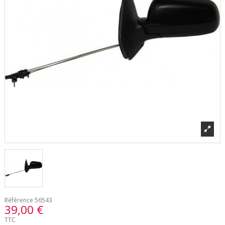
Référence
56543
39,00 €
TTC