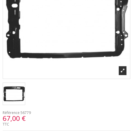
Référence
56779
67,00 €
TTC