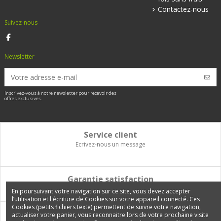
Contactez-nous
Suivez-nous
Newsletter
Inscrivez-vous à notre newsletter pour recevoir des
offres exclusives.
Service client
Ecrivez-nous un message
Garantie satisfaction
Vous disposez de 14 jours pour changer d'avis et être remboursé
En poursuivant votre navigation sur ce site, vous devez accepter
l’utilisation et l'écriture de Cookies sur votre appareil connecté. Ces
Cookies (petits fichiers texte) permettent de suivre votre navigation,
Paiement 100% sécurisé
actualiser votre panier, vous reconnaitre lors de votre prochaine visite