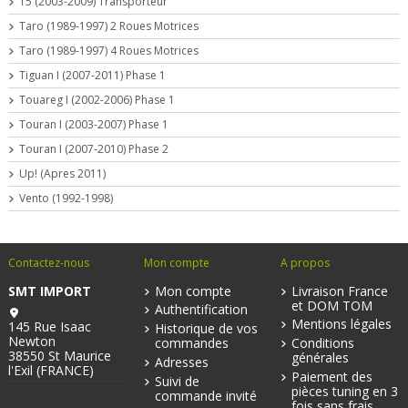
T5 (2003-2009) Transporteur
Taro (1989-1997) 2 Roues Motrices
Taro (1989-1997) 4 Roues Motrices
Tiguan I (2007-2011) Phase 1
Touareg I (2002-2006) Phase 1
Touran I (2003-2007) Phase 1
Touran I (2007-2010) Phase 2
Up! (Apres 2011)
Vento (1992-1998)
Contactez-nous
Mon compte
A propos
SMT IMPORT
Mon compte
Livraison France
et DOM TOM
Authentification
Mentions légales
145 Rue Isaac
Historique de vos
Newton
commandes
Conditions
38550 St Maurice
générales
Adresses
l'Exil (FRANCE)
Paiement des
Suivi de
pièces tuning en 3
commande invité
fois sans frais