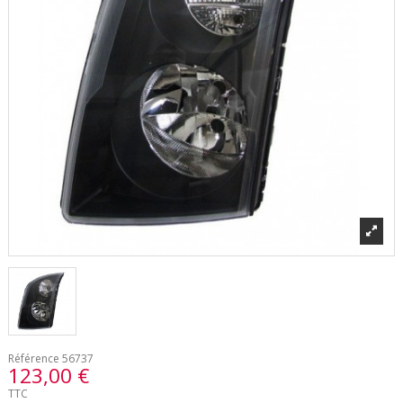
Référence
56737
123,00 €
TTC