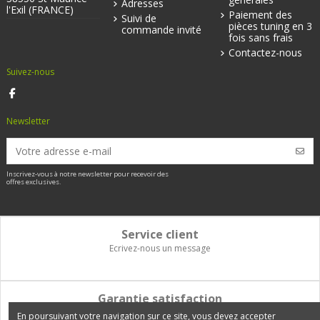
Adresses
l'Exil (FRANCE)
Paiement des
Suivi de
pièces tuning en 3
commande invité
fois sans frais
Contactez-nous
Suivez-nous
Newsletter
Inscrivez-vous à notre newsletter pour recevoir des
offres exclusives.
Service client
Ecrivez-nous un message
Garantie satisfaction
Vous disposez de 14 jours pour changer d'avis et être remboursé
En poursuivant votre navigation sur ce site, vous devez accepter