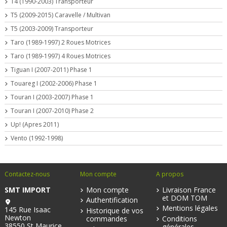
T4 (1990-2003) Transporteur
T5 (2009-2015) Caravelle / Multivan
T5 (2003-2009) Transporteur
Taro (1989-1997) 2 Roues Motrices
Taro (1989-1997) 4 Roues Motrices
Tiguan I (2007-2011) Phase 1
Touareg I (2002-2006) Phase 1
Touran I (2003-2007) Phase 1
Touran I (2007-2010) Phase 2
Up! (Apres 2011)
Vento (1992-1998)
Contactez-nous
Mon compte
A propos
SMT IMPORT
Mon compte
Livraison France
et DOM TOM
Authentification
Mentions légales
145 Rue Isaac
Historique de vos
Newton
commandes
Conditions
38550 St Maurice
générales