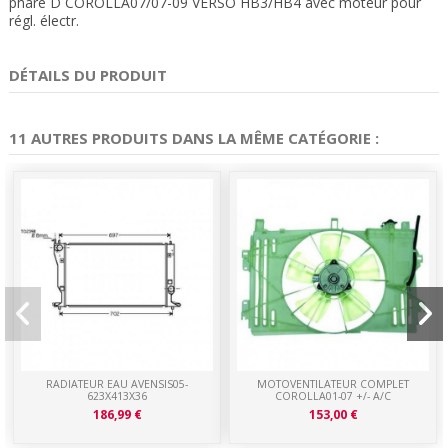
phare D COROLLA07/07-09 VERSO HB3/HB4 avec moteur pour
régl. électr.
DÉTAILS DU PRODUIT
11 AUTRES PRODUITS DANS LA MÊME CATÉGORIE :
RADIATEUR EAU AVENSIS05-
MOTOVENTILATEUR COMPLET
623X413X36
COROLLA01-07 +/- A/C
186,99 €
153,00 €