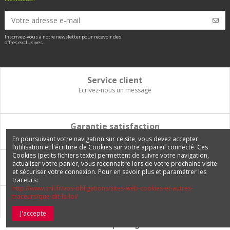
Inscrivez-vous à notre newsletter pour recevoir des
offres exclusives.
Service client
Ecrivez-nous un message
Garantie satisfaction
Vous disposez de 14 jours pour changer d'avis et être remboursé
En poursuivant votre navigation sur ce site, vous devez accepter
l’utilisation et l'écriture de Cookies sur votre appareil connecté. Ces
Cookies (petits fichiers texte) permettent de suivre votre navigation,
Paiement 100% sécurisé
actualiser votre panier, vous reconnaitre lors de votre prochaine visite
et sécuriser votre connexion. Pour en savoir plus et paramétrer les
Carte bancaire, PayPal, 3 fois sans frais, virement bancaire
traceurs:
http://www.cnil.fr/vos-obligations/sites-web-cookies-et-autres-
traceurs/que-dit-la-loi/
Livraison Internationale
Expédition en France, en Europe et vers tous les DOM-TOM
J'accepte
© 2026 Europetuning.com