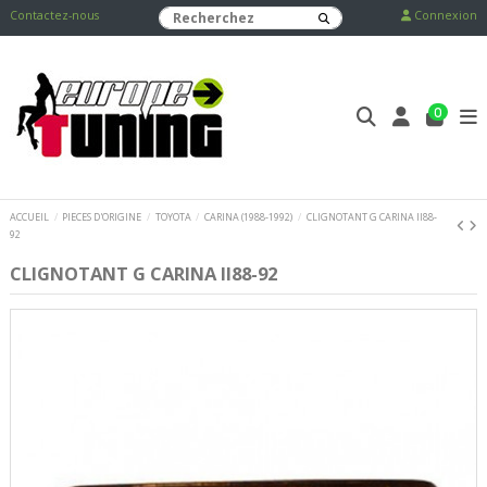
Contactez-nous
Connexion
0
ACCUEIL
PIECES D'ORIGINE
TOYOTA
CARINA (1988-1992)
CLIGNOTANT G CARINA II88-
92
CLIGNOTANT G CARINA II88-92