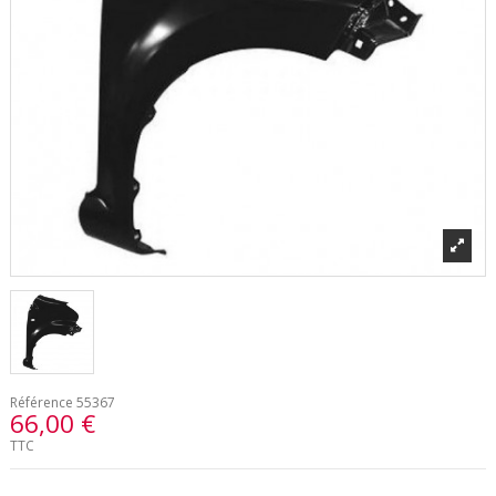
Référence
55367
66,00 €
TTC