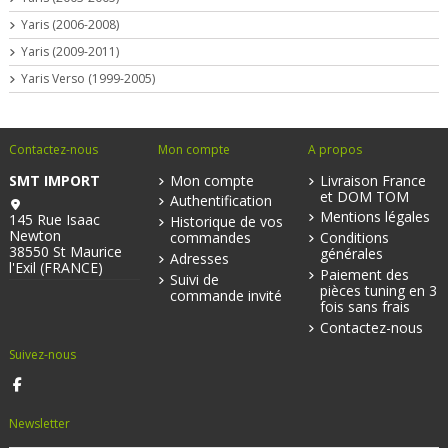
Yaris (2006-2008)
Yaris (2009-2011)
Yaris Verso (1999-2005)
Contactez-nous
Mon compte
A propos
SMT IMPORT
Mon compte
Livraison France
et DOM TOM
Authentification
Mentions légales
145 Rue Isaac
Historique de vos
Newton
commandes
Conditions
38550 St Maurice
générales
Adresses
l'Exil (FRANCE)
Paiement des
Suivi de
pièces tuning en 3
commande invité
fois sans frais
Contactez-nous
Suivez-nous
Newsletter