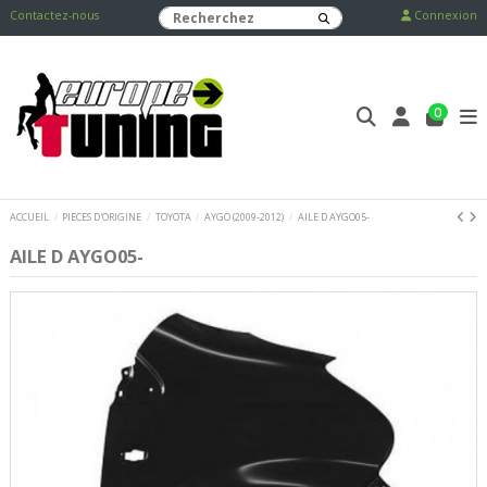
Contactez-nous
Connexion
0
ACCUEIL
PIECES D'ORIGINE
TOYOTA
AYGO (2009-2012)
AILE D AYGO05-
AILE D AYGO05-