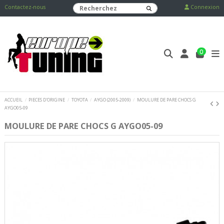
Contactez-nous
Connexion
0
ACCUEIL
PIECES D'ORIGINE
TOYOTA
AYGO (2005-2009)
MOULURE DE PARE CHOCS G
AYGO05-09
MOULURE DE PARE CHOCS G AYGO05-09