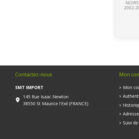
NOIRS 
2002-2
Contactez-nous
Mon co
SMT IMPORT
Mon co
Authenti
145 Rue Isaac Newton
38550 St Maurice l'Exil (FRANCE)
Histori
Adresse
Suivi d