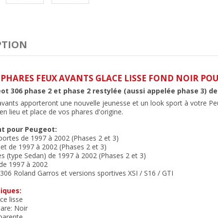
PTION
 PHARES FEUX AVANTS GLACE LISSE FOND NOIR PO
t 306 phase 2 et phase 2 restylée (aussi appelée phase 3) de
vants apporteront une nouvelle jeunesse et un look sport à votre P
n lieu et place de vos phares d'origine.
t pour Peugeot:
 portes de 1997 à 2002 (Phases 2 et 3)
let de 1997 à 2002 (Phases 2 et 3)
es (type Sedan) de 1997 à 2002 (Phases 2 et 3)
 de 1997 à 2002
 306 Roland Garros et versions sportives XSI / S16 / GTI
iques:
ce lisse
are: Noir
sparente