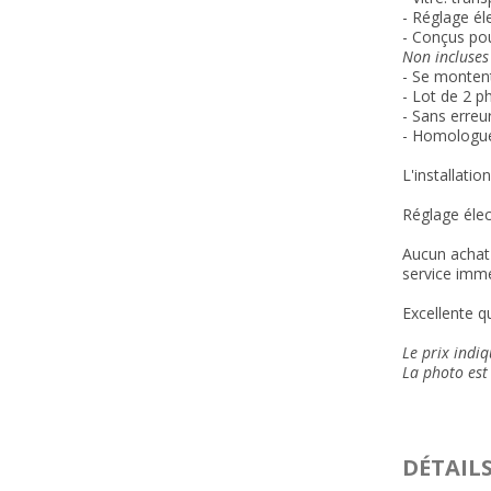
- Réglage él
- Conçus pou
Non incluses
- Se montent
- Lot de 2 p
- Sans erreu
- Homologu
L'installatio
Réglage élec
Aucun achat 
service immé
Excellente qu
Le prix indi
La photo est 
DÉTAIL