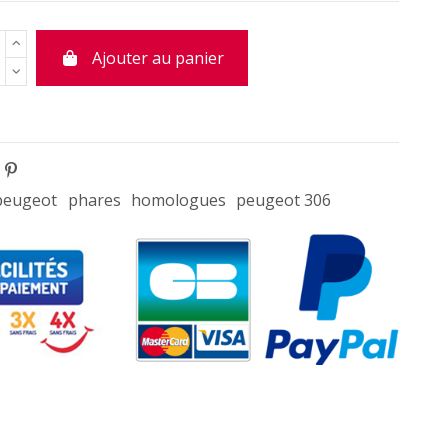
Ajouter au panier
peugeot
phares
homologues
peugeot 306