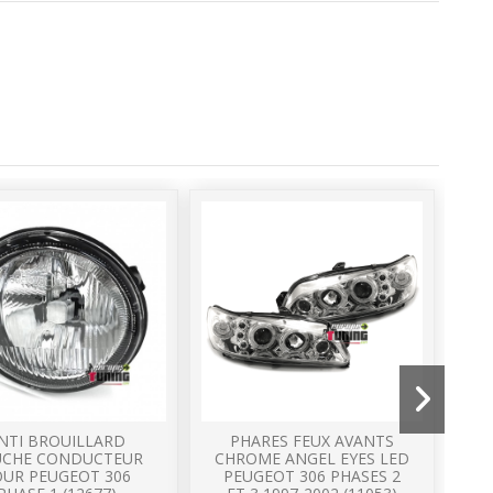
NTI BROUILLARD
PHARES FEUX AVANTS
UCHE CONDUCTEUR
CHROME ANGEL EYES LED
OUR PEUGEOT 306
PEUGEOT 306 PHASES 2
AN