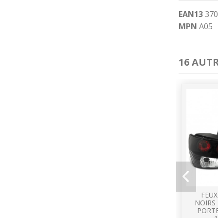
EAN13
370
MPN
A05
16 AUT
FEUX
NOIRS 
PORTE