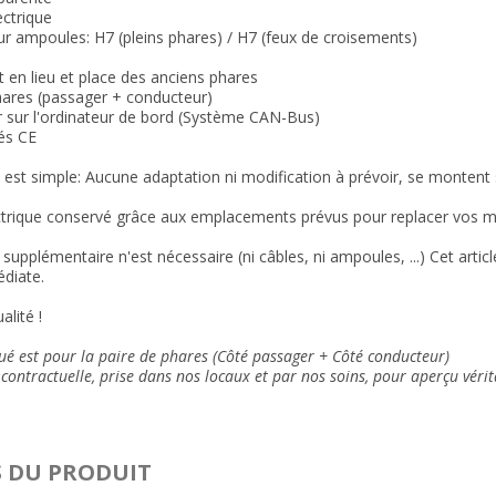
ectrique
r ampoules: H7 (pleins phares) / H7 (feux de croisements)
 en lieu et place des anciens phares
hares (passager + conducteur)
r sur l'ordinateur de bord (Système CAN-Bus)
és CE
n est simple: Aucune adaptation ni modification à prévoir, se montent su
trique conservé grâce aux emplacements prévus pour replacer vos mo
supplémentaire n'est nécessaire (ni câbles, ni ampoules, ...) Cet arti
diate.
alité !
qué est pour la paire de phares (Côté passager + Côté conducteur)
contractuelle, prise dans nos locaux et
par nos soins
, pour aperçu vérit
S DU PRODUIT