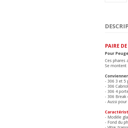
DESCRI
PAIRE DE
Pour Peugeo
Ces phares a
Se montent e
Conviennen
- 306 3 et 5
- 306 Cabrio
- 306 4 port
- 306 Break
- Aussi pour
Caractérist
- Modèle gla
- Fond du ph
- Vitre: tran