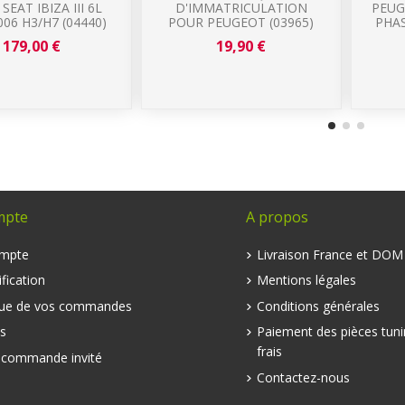
SEAT IBIZA III 6L
D'IMMATRICULATION
PEUG
006 H3/H7 (04440)
POUR PEUGEOT (03965)
PHAS
179,00 €
19,90 €
mpte
A propos
mpte
Livraison France et DO
fication
Mentions légales
que de vos commandes
Conditions générales
s
Paiement des pièces tuni
frais
e commande invité
Contactez-nous