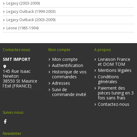
Legacy (2003-2009)
Legacy Outback (1999-2003)
Legacy Outback (2003-2009)
Leone (1985-1994)
Contactez-nous
Mon compte
A propos
SMT IMPORT
Mon compte
Livraison France
et DOM TOM
Authentification
Mentions légales
145 Rue Isaac
Historique de vos
Newton
commandes
Conditions
38550 St Maurice
générales
Adresses
l'Exil (FRANCE)
Paiement des
Suivi de
pièces tuning en 3
commande invité
fois sans frais
Contactez-nous
Suivez-nous
Newsletter