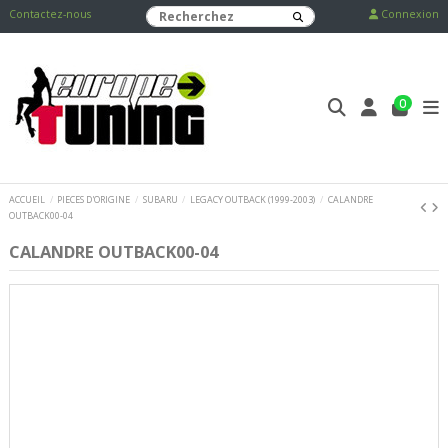
Contactez-nous
Connexion
0
ACCUEIL
PIECES D'ORIGINE
SUBARU
LEGACY OUTBACK (1999-2003)
CALANDRE
OUTBACK00-04
CALANDRE OUTBACK00-04