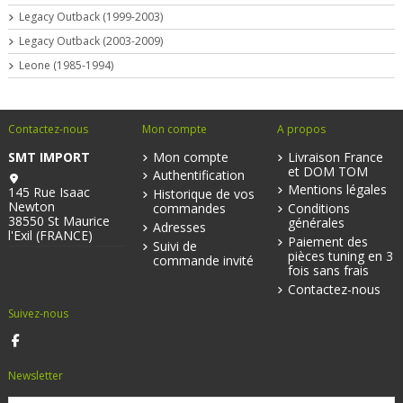
Legacy Outback (1999-2003)
Legacy Outback (2003-2009)
Leone (1985-1994)
Contactez-nous
Mon compte
A propos
SMT IMPORT
Mon compte
Livraison France
et DOM TOM
Authentification
Mentions légales
145 Rue Isaac
Historique de vos
Newton
commandes
Conditions
38550 St Maurice
générales
Adresses
l'Exil (FRANCE)
Paiement des
Suivi de
pièces tuning en 3
commande invité
fois sans frais
Contactez-nous
Suivez-nous
Newsletter