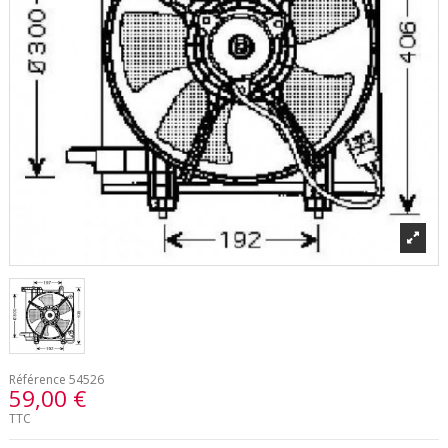
Référence
54526
59,00 €
TTC