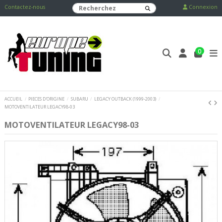
Contactez-nous
Connexion
0
ACCUEIL
PIECES D'ORIGINE
SUBARU
LEGACY OUTBACK (1999-2003)
MOTOVENTILATEUR LEGACY98-03
MOTOVENTILATEUR LEGACY98-03