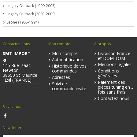
Legacy Outback (1999-2003)
Legacy Outback (2003-2009)
Leone (1985-1994)
Contactez-nous
Mon compte
A propos
SMT IMPORT
Mon compte
Livraison France
et DOM TOM
Authentification
Mentions légales
145 Rue Isaac
Historique de vos
Newton
commandes
Conditions
38550 St Maurice
générales
Adresses
l'Exil (FRANCE)
Paiement des
Suivi de
pièces tuning en 3
commande invité
fois sans frais
Contactez-nous
Suivez-nous
Newsletter