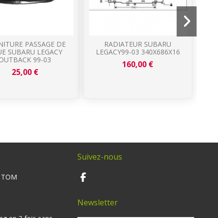
NITURE PASSAGE DE
RADIATEUR SUBARU
E SUBARU LEGACY
LEGACY99-03 340X686X16
OUTBACK 99-03
160,00 €
25,00 €
Suivez-nous
M TOM
Newsletter