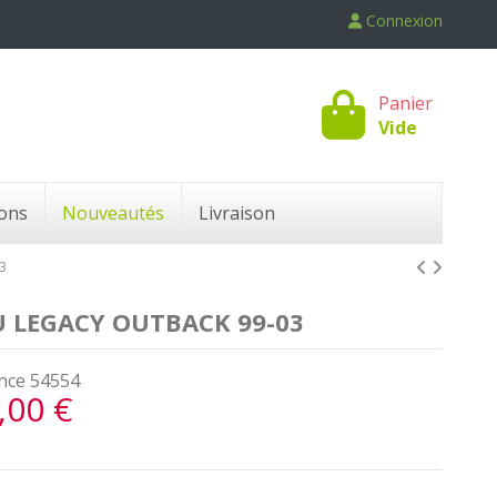
Connexion
Panier
Vide
ons
Nouveautés
Livraison
3
U LEGACY OUTBACK 99-03
nce
54554
,00 €