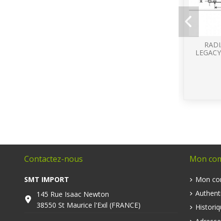
RAD
LEGACY
Contactez-nous
Mon co
SMT IMPORT
Mon co
Authenti
145 Rue Isaac Newton
38550 St Maurice l'Exil (FRANCE)
Histori