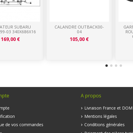
IATEUR SUBARU
CALANDRE OUTBACK00-
GAR
99-03 340X686X16
04
ROU
169,00 €
105,00 €
mpte
A propos
mpte
Livraison France et DO
fication
Mentions légales
que de vos commandes
Conditions générales