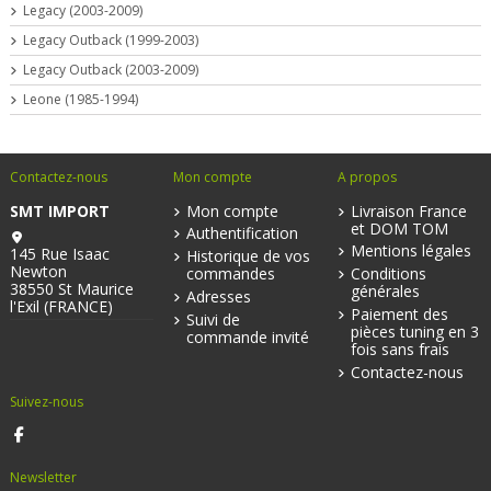
Legacy (2003-2009)
Legacy Outback (1999-2003)
Legacy Outback (2003-2009)
Leone (1985-1994)
Contactez-nous
Mon compte
A propos
SMT IMPORT
Mon compte
Livraison France
et DOM TOM
Authentification
Mentions légales
145 Rue Isaac
Historique de vos
Newton
commandes
Conditions
38550 St Maurice
générales
Adresses
l'Exil (FRANCE)
Paiement des
Suivi de
pièces tuning en 3
commande invité
fois sans frais
Contactez-nous
Suivez-nous
Newsletter