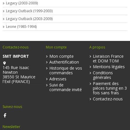
Legacy (2003-2009)
Legacy Outback (1999-2003)
Legacy Outback (2003-2009)
Leone (1985-1994)
Contactez-nous
Mon compte
A propos
SMT IMPORT
Mon compte
Livraison France
et DOM TOM
Authentification
Mentions légales
145 Rue Isaac
Historique de vos
Newton
commandes
Conditions
38550 St Maurice
générales
Adresses
l'Exil (FRANCE)
Paiement des
Suivi de
pièces tuning en 3
commande invité
fois sans frais
Contactez-nous
Suivez-nous
Newsletter