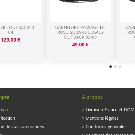
DRE OUTBACK03-
GARNITURE PASSAGE DE
GAR
04
ROUE SUBARU LEGACY
ROU
OUTBACK 03-09
129,00 €
49,00 €
mpte
A propos
mpte
Livraison France et DO
fication
Mentions légales
que de vos commandes
Conditions générales