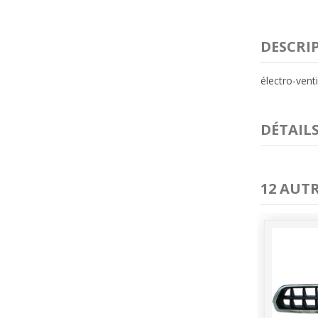
DESCRI
électro-ven
DÉTAIL
12 AUT