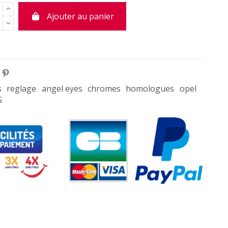
Ajouter au panier
s
reglage
angel eyes
chromes
homologues
opel
G