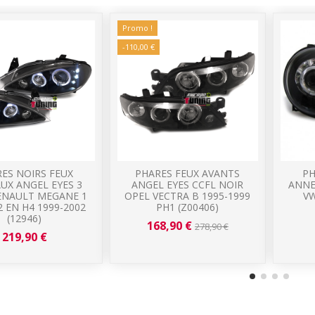
Promo !
-110,00 €
ES NOIRS FEUX
PHARES FEUX AVANTS
PH
UX ANGEL EYES 3
ANGEL EYES CCFL NOIR
ANNE
ENAULT MEGANE 1
OPEL VECTRA B 1995-1999
VW
2 EN H4 1999-2002
PH1 (Z00406)
(12946)
168,90 €
278,90 €
219,90 €