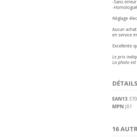
-Sans erreur
-Homologué
Réglage élec
Aucun achat 
en service i
Excellente qu
Le prix indi
La photo est 
DÉTAIL
EAN13
370
MPN
J01
16 AUT