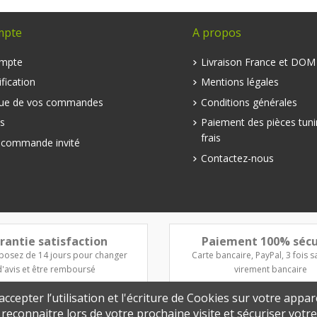
mpte
A propos
mpte
Livraison France et DO
fication
Mentions légales
que de vos commandes
Conditions générales
s
Paiement des pièces tuni
frais
e commande invité
Contactez-nous
rantie satisfaction
Paiement 100% sécu
posez de 14 jours pour changer
Carte bancaire, PayPal, 3 fois sa
d'avis et être remboursé
virement bancaire
ccepter l’utilisation et l'écriture de Cookies sur votre appar
s reconnaitre lors de votre prochaine visite et sécuriser vot