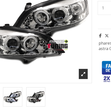
phare
astra 