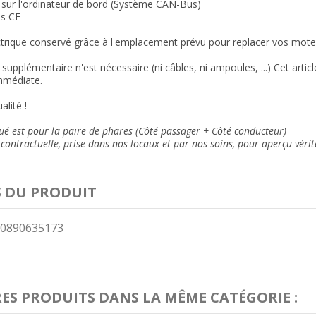
 sur l'ordinateur de bord (Système CAN-Bus)
s CE
trique conservé grâce à l'emplacement prévu pour replacer vos moteu
supplémentaire n'est nécessaire (ni câbles, ni ampoules, ...) Cet arti
mmédiate.
alité !
qué est pour la paire de phares (Côté passager + Côté conducteur)
contractuelle, prise dans nos locaux et
par nos soins
, pour aperçu vérit
S DU PRODUIT
0890635173
RES PRODUITS DANS LA MÊME CATÉGORIE :