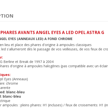
PTION
 PHARES AVANTS ANGEL EYES A LED OPEL ASTRA G
NGEL EYES (ANNEAUX LED) A FOND CHROME
n lieu et place des phares d'origine à ampoules classiques
led s'allumeront dès le passage de vos veilleuses, de vos feux de cr
r:
 G Berline et Break de 1997 à 2004
hares d'origine à ampoules halogènes (pas compatible avec un éclair
iques:
el Eyes (Anneaux)
are: chrome
parente
ed: blanc-bleu
: blanc-bleu
ctrique
 ampoules : pleins phares: H1 (incluses) / feux de croisements: H1 (in