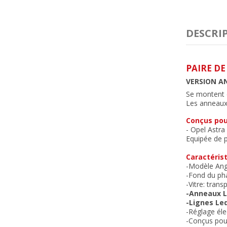
DESCRI
PAIRE DE
VERSION A
Se montent e
Les anneaux 
Conçus pou
- Opel Astra
Equipée de p
Caractérist
-Modèle Ang
-Fond du ph
-Vitre: trans
-Anneaux L
-Lignes Led
-Réglage éle
-Conçus pour