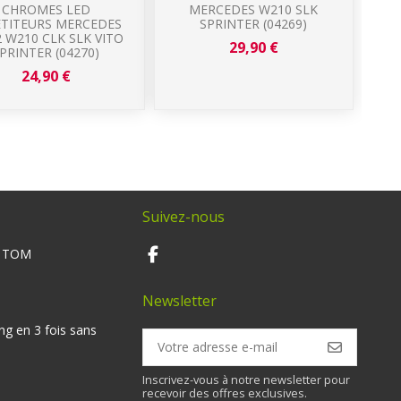
CHROMES LED
MERCEDES W210 SLK
C
ETITEURS MERCEDES
SPRINTER (04269)
M
 W210 CLK SLK VITO
C
29,90 €
PRINTER (04270)
24,90 €
Suivez-nous
M TOM
Newsletter
ng en 3 fois sans
Inscrivez-vous à notre newsletter pour
recevoir des offres exclusives.