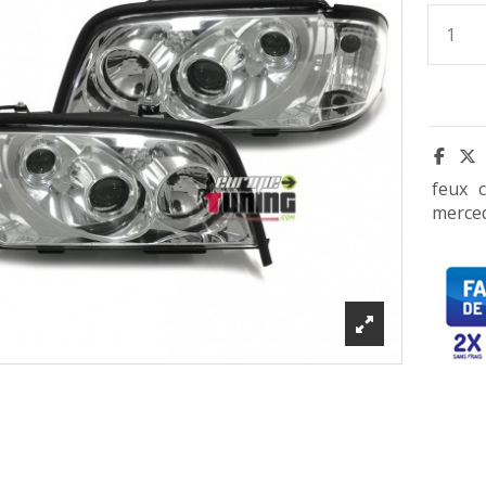
feux
merce