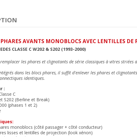
PTION
E PHARES AVANTS MONOBLOCS AVEC LENTILLES DE 
DES CLASSE C W202 & S202 (1993-2000)
emplacer les phares et clignotants de série classiques à vitres striées d
ntégrés dans les blocs phares, il suffit d'enlever les phares et clignota
 connectiques identiques
.
r :
Classe C
 S202 (Berline et Break)
000
(phases 1 et 2)
e
iques:
phares monoblocs (côté passager + côté conducteur)
res lisses
et lentilles de projection (look xénon)