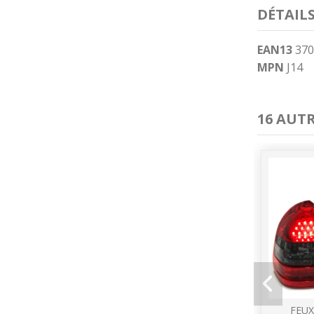
DÉTAIL
EAN13
370
MPN
J14
16 AUT
FEUX