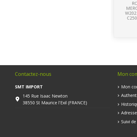
R
MERC
W202 
C250 
Contactez-nous
Mon co
SMT IMPORT
Mon co
Authenti
145 Rue Isaac Newton
38550 St Maurice l'Exil (FRANCE)
Histori
Adresse
Suivi d