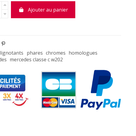
Ajouter au panier
clignotants
phares
chromes
homologues
des
mercedes classe c w202