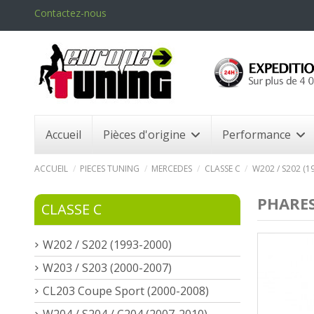
Contactez-nous
Accueil
Pièces d'origine
Performance
ACCUEIL
PIECES TUNING
MERCEDES
CLASSE C
W202 / S202 (1
PHARES
CLASSE C
W202 / S202 (1993-2000)
W203 / S203 (2000-2007)
CL203 Coupe Sport (2000-2008)
W204 / S204 / C204 (2007-2010)