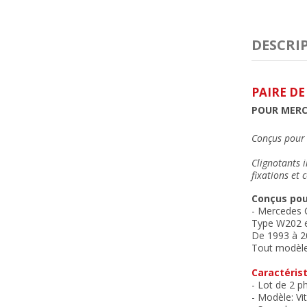
DESCRI
PAIRE D
POUR MERCE
Conçus pour r
Clignotants i
f
ixations et
Conçus pou
- Mercedes 
Type W202 et
De 1993 à 2
Tout modèl
Caractérist
- Lot de 2 
- Modèle: Vit