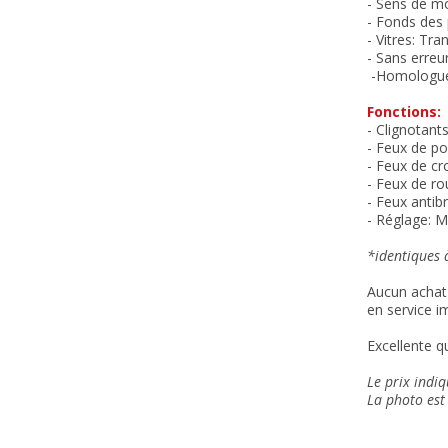
- Sens de m
- Fonds des 
- Vitres: Tr
- Sans erreu
-Homologué
Fonctions:
- Clignotant
- Feux de p
- Feux de cr
- Feux de rou
- Feux antibr
- Réglage: Ma
*identiques à
Aucun achat 
en service i
Excellente qu
Le prix indi
La photo est 