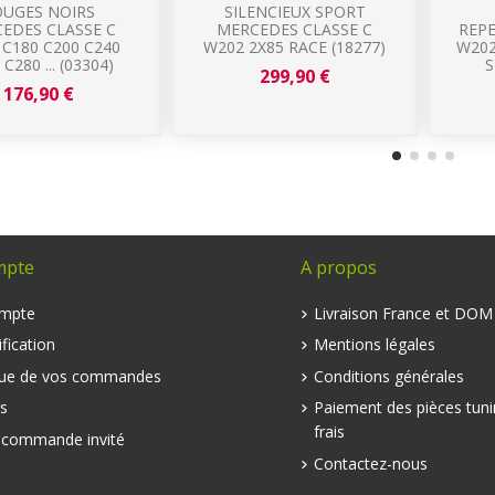
OUGES NOIRS
SILENCIEUX SPORT
EDES CLASSE C
MERCEDES CLASSE C
REP
C180 C200 C240
W202 2X85 RACE (18277)
W202
C280 ... (03304)
S
299,90 €
176,90 €
mpte
A propos
mpte
Livraison France et DO
fication
Mentions légales
que de vos commandes
Conditions générales
s
Paiement des pièces tuni
frais
e commande invité
Contactez-nous