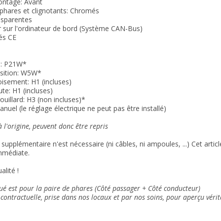
ontage: Avant
phares et clignotants: Chromés
ansparentes
r sur l'ordinateur de bord (Système CAN-Bus)
s CE
s: P21W*
osition: W5W*
oisement: H1 (incluses)
te: H1 (incluses)
ouillard: H3 (non incluses)*
nuel (le réglage électrique ne peut pas être installé)
 l'origine, peuvent donc être repris
supplémentaire n'est nécessaire (ni câbles, ni ampoules, ...) Cet arti
mmédiate.
alité !
qué est pour la paire de phares (Côté passager + Côté conducteur)
contractuelle, prise dans nos locaux et
par nos soins
, pour aperçu vérit