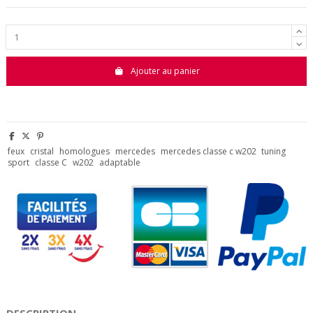
Ajouter au panier
feux
cristal
homologues
mercedes
mercedes classe c w202
tuning
sport
classe C
w202
adaptable
DESCRIPTION