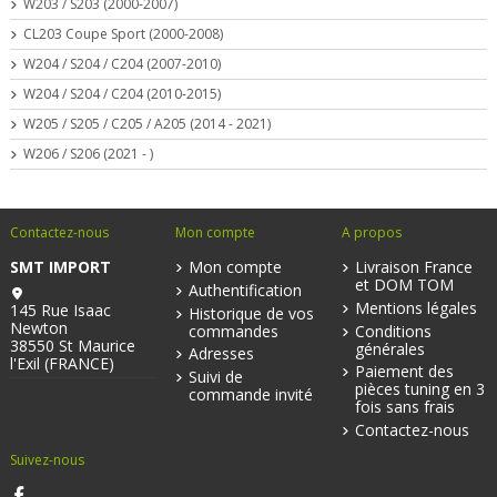
W203 / S203 (2000-2007)
CL203 Coupe Sport (2000-2008)
W204 / S204 / C204 (2007-2010)
W204 / S204 / C204 (2010-2015)
W205 / S205 / C205 / A205 (2014 - 2021)
W206 / S206 (2021 - )
Contactez-nous
Mon compte
A propos
SMT IMPORT
Mon compte
Livraison France
et DOM TOM
Authentification
Mentions légales
145 Rue Isaac
Historique de vos
Newton
commandes
Conditions
38550 St Maurice
générales
Adresses
l'Exil (FRANCE)
Paiement des
Suivi de
pièces tuning en 3
commande invité
fois sans frais
Contactez-nous
Suivez-nous