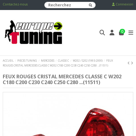
Contactez-nous
Connexion
0
ACCUEIL
PIECES TUNING
MERCEDES
CLASSE C
W202 / S202 (1993-2000)
FEUX
ROUGES CRISTAL MERCEDES CLASSE C W202 C180 C200 C230 C240 C250 C280 ...(11511)
FEUX ROUGES CRISTAL MERCEDES CLASSE C W202
C180 C200 C230 C240 C250 C280 ...(11511)