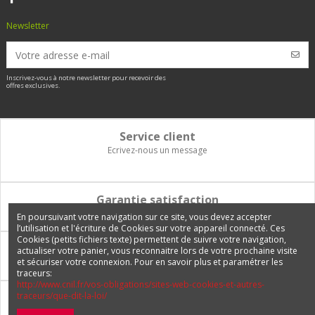
Newsletter
Inscrivez-vous à notre newsletter pour recevoir des
offres exclusives.
Service client
Ecrivez-nous un message
Garantie satisfaction
Vous disposez de 14 jours pour changer d'avis et être remboursé
En poursuivant votre navigation sur ce site, vous devez accepter
l’utilisation et l'écriture de Cookies sur votre appareil connecté. Ces
Cookies (petits fichiers texte) permettent de suivre votre navigation,
Paiement 100% sécurisé
actualiser votre panier, vous reconnaitre lors de votre prochaine visite
et sécuriser votre connexion. Pour en savoir plus et paramétrer les
Carte bancaire, PayPal, 3 fois sans frais, virement bancaire
traceurs:
http://www.cnil.fr/vos-obligations/sites-web-cookies-et-autres-
traceurs/que-dit-la-loi/
Livraison Internationale
Expédition en France, en Europe et vers tous les DOM-TOM