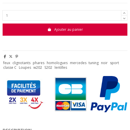
Ajouter au panier
feux
clignotants
phares
homologues
mercedes
tuning
noir
sport
classe C
Loupes
w202
S202
lentilles
DESCRIPTION