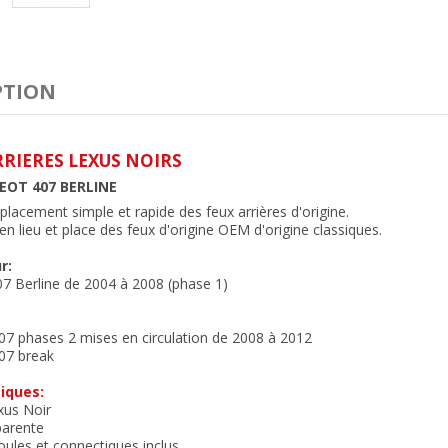
PTION
RRIERES LEXUS NOIRS
EOT 407 BERLINE
lacement simple et rapide des feux arrières d'origine.
n lieu et place des feux
d'origine OEM d'origine classiques.
r:
7 Berline de 2004 à 2008 (phase 1)
07 phases 2 mises en circulation de 2008 à 2012
07 break
iques:
xus Noir
parente
ules et connectiques inclus