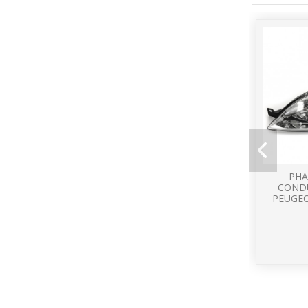
PHA
COND
PEUGEO