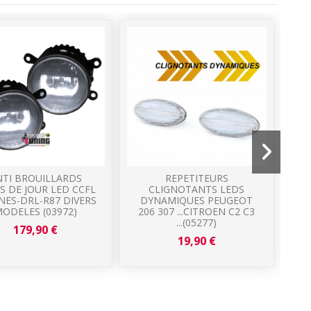
NTI BROUILLARDS
REPETITEURS
S DE JOUR LED CCFL
CLIGNOTANTS LEDS
NES-DRL-R87 DIVERS
DYNAMIQUES PEUGEOT
PE
ODELES (03972)
206 307 ...CITROEN C2 C3
...(05277)
179,90 €
19,90 €