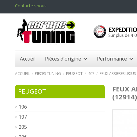
Contactez-nous
Accueil
Pièces d'origine
Performance
ACCUEIL
PIECES TUNING
PEUGEOT
407
FEUX ARRIERES LEXUS
FEUX A
PEUGEOT
(12914)
106
107
205
206