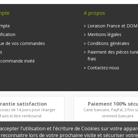
mpte
A propos
mpte
Livraison France et DO
fication
Mentions légales
que de vos commandes
Conditions générales
s
Paiement des pièces tuni
frais
e commande invité
Contactez-nous
rantie satisfaction
Paiement 100% sécu
posez de 14 jours pour changer
Carte bancaire, PayPal, 3 fois sa
d'avis et être remboursé
virement bancaire
ccepter l’utilisation et l'écriture de Cookies sur votre appar
s reconnaitre lors de votre prochaine visite et sécuriser vot