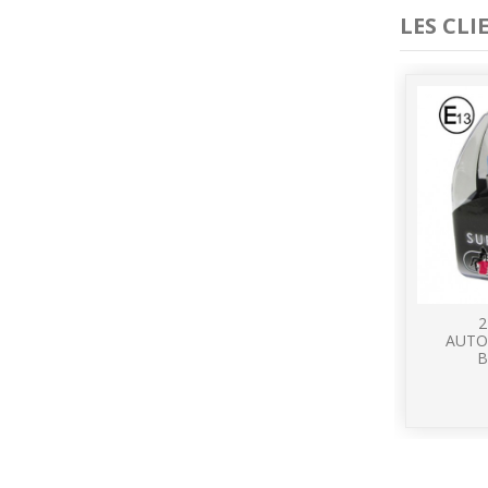
LES CL
2
AUTO
B