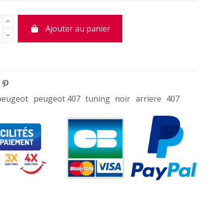
Ajouter au panier
peugeot
peugeot 407
tuning
noir
arriere
407