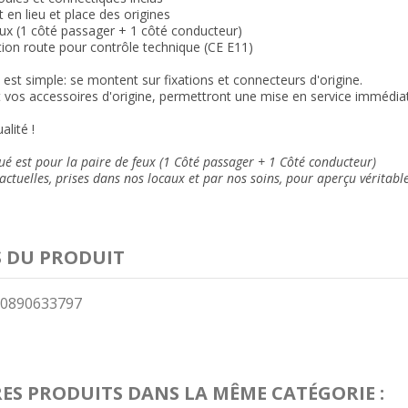
 en lieu et place des origines
ux (1 côté passager + 1 côté conducteur)
on route pour contrôle technique (CE
E11)
n est simple: se montent sur fixations et connecteurs d'origine.
et vos accessoires d'origine, permettront une mise en service immédia
alité !
ué est pour la paire de feux (1 Côté passager + 1 Côté conducteur)
ctuelles, prises dans nos locaux et
par nos soins
, pour aperçu véritabl
S DU PRODUIT
0890633797
RES PRODUITS DANS LA MÊME CATÉGORIE :