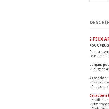
DESCRI
2 FEUX A
POUR PEUG
Pour un remp
Se montent e
Conçus pou
- Peugeot 40
Attention:
- Pas pour 4
- Pas pour 4
Caractérist
- Modèle Le
- Vitre trans
- Porte ampo