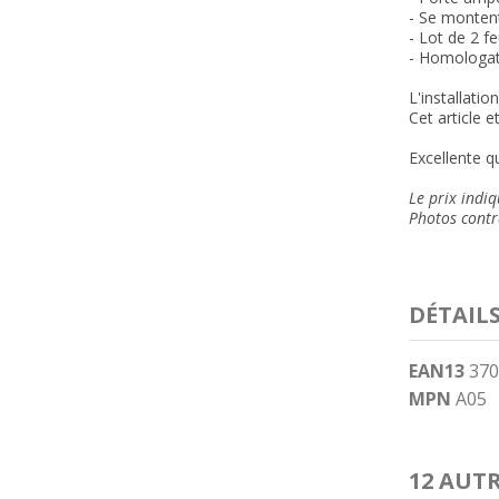
- Se montent
-
Lot de 2 fe
- Homologati
L'installatio
Cet article 
Excellente qu
Le prix indiq
Photos contra
DÉTAIL
EAN13
370
MPN
A05
12 AUT