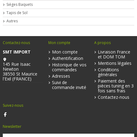
Sièges Baquets
Tapis de Sol
Autres
Contactez-nous
Mon compte
A propos
SMT IMPORT
Mon compte
Livraison France
et DOM TOM
Authentification
Mentions légales
145 Rue Isaac
Historique de vos
Newton
commandes
Conditions
38550 St Maurice
générales
Adresses
l'Exil (FRANCE)
Paiement des
Suivi de
pièces tuning en 3
commande invité
fois sans frais
Contactez-nous
Suivez-nous
Newsletter