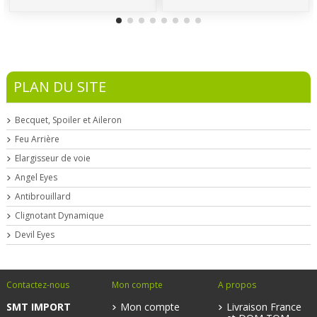
PLAN DU SITE
Becquet, Spoiler et Aileron
Feu Arrière
Elargisseur de voie
Angel Eyes
Antibrouillard
Clignotant Dynamique
Devil Eyes
Contactez-nous
Mon compte
A propos
SMT IMPORT
Mon compte
Livraison France