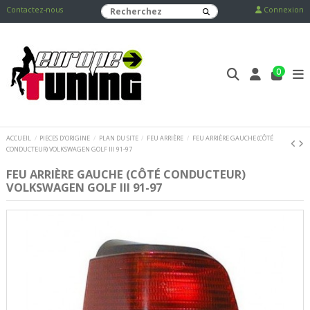
Contactez-nous
Connexion
0
ACCUEIL
PIECES D'ORIGINE
PLAN DU SITE
FEU ARRIÈRE
FEU ARRIÈRE GAUCHE (CÔTÉ
CONDUCTEUR) VOLKSWAGEN GOLF III 91-97
FEU ARRIÈRE GAUCHE (CÔTÉ CONDUCTEUR)
VOLKSWAGEN GOLF III 91-97