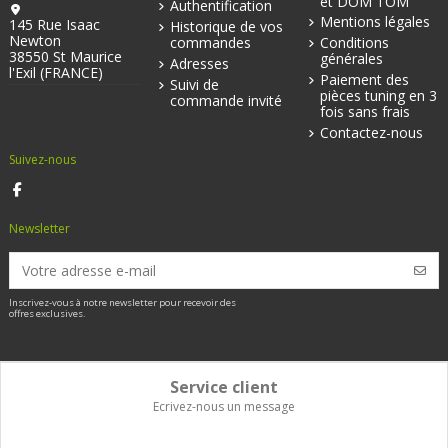
et DOM TOM
Authentification
Mentions légales
145 Rue Isaac
Historique de vos
Newton
commandes
Conditions
38550 St Maurice
générales
Adresses
l'Exil (FRANCE)
Paiement des
Suivi de
pièces tuning en 3
commande invité
fois sans frais
Contactez-nous
Suivez-nous
Newsletter
Inscrivez-vous à notre newsletter pour recevoir des
offres exclusives.
Service client
Ecrivez-nous un message