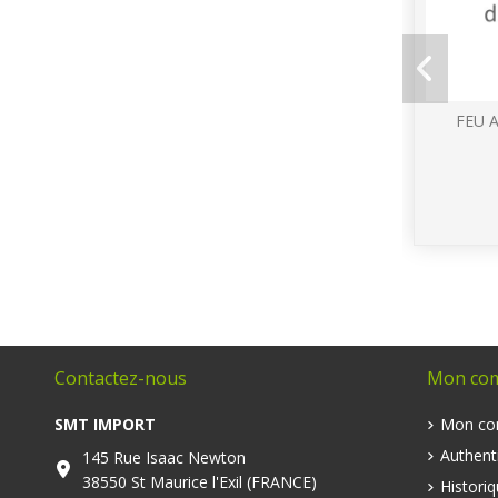
FEU 
Contactez-nous
Mon co
SMT IMPORT
Mon co
Authenti
145 Rue Isaac Newton
38550 St Maurice l'Exil (FRANCE)
Histori