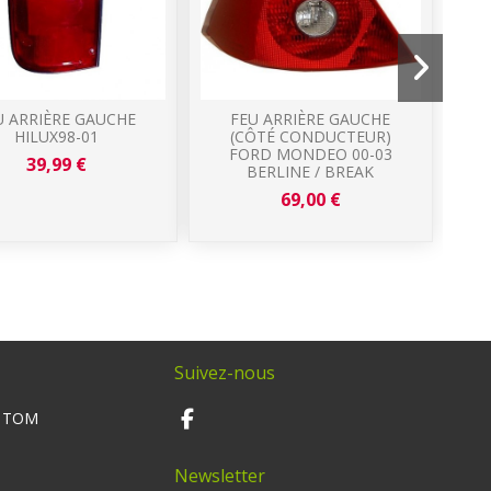
U ARRIÈRE GAUCHE
FEU ARRIÈRE GAUCHE
HILUX98-01
(CÔTÉ CONDUCTEUR)
FORD MONDEO 00-03
39,99 €
BERLINE / BREAK
69,00 €
Suivez-nous
M TOM
Newsletter