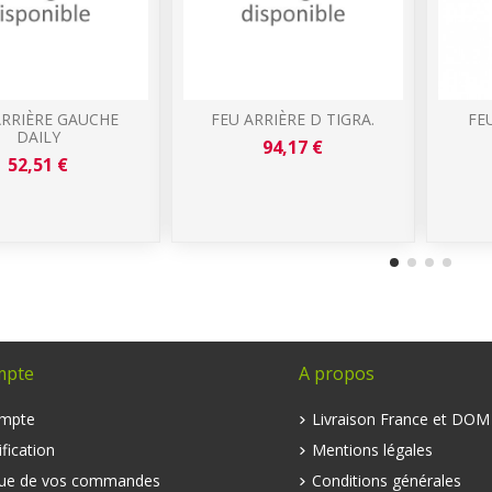
ARRIÈRE GAUCHE
FEU ARRIÈRE D TIGRA.
FE
DAILY
94,17 €
52,51 €
mpte
A propos
mpte
Livraison France et DO
fication
Mentions légales
que de vos commandes
Conditions générales