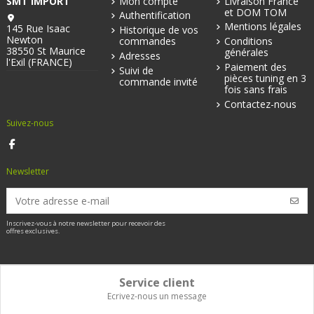
SMT IMPORT
Mon compte
Livraison France
et DOM TOM
Authentification
Mentions légales
145 Rue Isaac
Historique de vos
Newton
commandes
Conditions
38550 St Maurice
générales
Adresses
l'Exil (FRANCE)
Paiement des
Suivi de
pièces tuning en 3
commande invité
fois sans frais
Contactez-nous
Suivez-nous
Newsletter
Inscrivez-vous à notre newsletter pour recevoir des
offres exclusives.
Service client
Ecrivez-nous un message