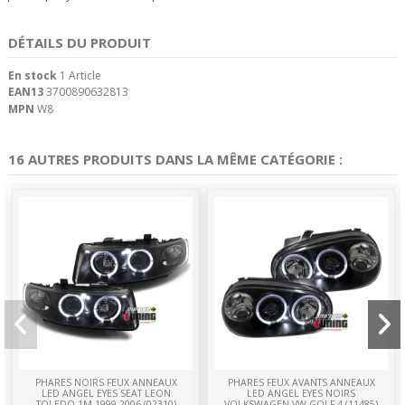
DÉTAILS DU PRODUIT
En stock
1 Article
EAN13
3700890632813
MPN
W8
16 AUTRES PRODUITS DANS LA MÊME CATÉGORIE :
PHARES NOIRS FEUX ANNEAUX
PHARES FEUX AVANTS ANNEAUX
LED ANGEL EYES SEAT LEON
LED ANGEL EYES NOIRS
TOLEDO 1M 1999-2006 (02310)
VOLKSWAGEN VW GOLF 4 (11485)