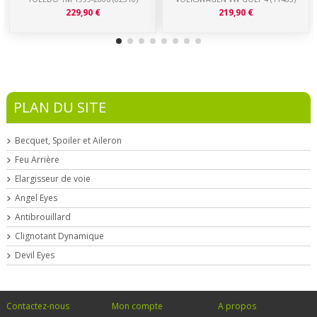
229,90 €
219,90 €
PLAN DU SITE
Becquet, Spoiler et Aileron
Feu Arrière
Elargisseur de voie
Angel Eyes
Antibrouillard
Clignotant Dynamique
Devil Eyes
Contactez-nous
Mon compte
A propos