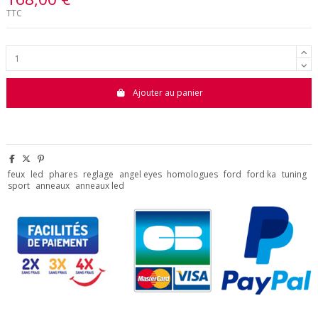
TTC
Ajouter au panier
feux
led
phares
reglage
angel eyes
homologues
ford
ford ka
tuning
sport
anneaux
anneaux led