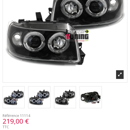
Référence
11114
219,00 €
TTC