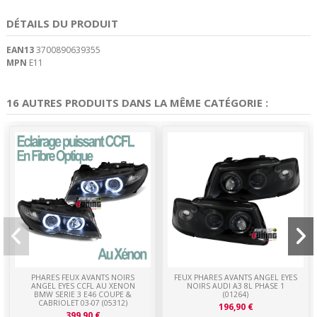
DÉTAILS DU PRODUIT
EAN13
3700890639355
MPN
E11
16 AUTRES PRODUITS DANS LA MÊME CATÉGORIE :
PHARES FEUX AVANTS NOIRS
FEUX PHARES AVANTS ANGEL EYES
ANGEL EYES CCFL AU XENON
NOIRS AUDI A3 8L PHASE 1
BMW SERIE 3 E46 COUPE &
(01264)
CABRIOLET 03-07 (05312)
196,90 €
399,90 €