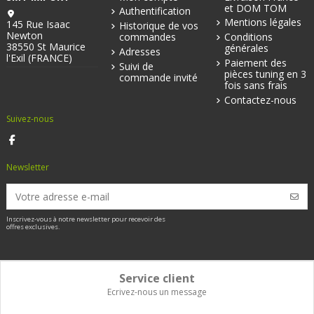
et DOM TOM
Authentification
Mentions légales
145 Rue Isaac
Historique de vos
Newton
commandes
Conditions
38550 St Maurice
générales
Adresses
l'Exil (FRANCE)
Paiement des
Suivi de
pièces tuning en 3
commande invité
fois sans frais
Contactez-nous
Suivez-nous
Newsletter
Inscrivez-vous à notre newsletter pour recevoir des
offres exclusives.
Service client
Ecrivez-nous un message