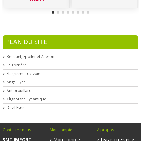
PLAN DU SITE
Becquet, Spoiler et Aileron
Feu Arrière
Elargisseur de voie
Angel Eyes
Antibrouillard
Clignotant Dynamique
Devil Eyes
Contactez-nous
Mon compte
A propos
SMT IMPORT
Mon compte
Livraison France