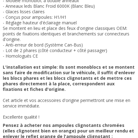
- Modèle monobloc à double anneaux
- Anneaux leds
Blanc Froid 6000K (Blanc Bleu)
- Glaces lisses claires
- Conçus pour ampoules: H1/H1
- Réglage
hauteur d'éclairage manuel
Se montent en lieu et place des feux
d'origine classiques OEM:
points de fixations
identiques et b
ranchements sur connecteurs
d'origine
.
- Anti-erreur de bord (Système Can-Bus)
- Lot de 2 phares (côté conducteur + côté passager)
- Homologués CE
L'installation est simple:
Ils sont monoblocs et se montent
sans faire de modification sur le véhicule, il suffit d'enlever
les blocs phares et les blocs clignotants et de mettre ces
phares directement à la place,
correspondent aux
fixations et fiches d'origine.
Cet article et vos accessoires d'origine permettront une mise en
service immédiate
.
Excellente qualité !
Pensez à acheter nos ampoules clignotants chromées
(elles clignotent bien en orange) pour un meilleur rendu et
enlever le reflet orange de l'ampoule clignotant :