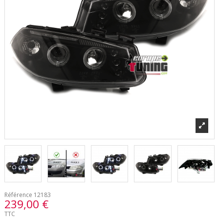
Référence
12183
239,00 €
TTC