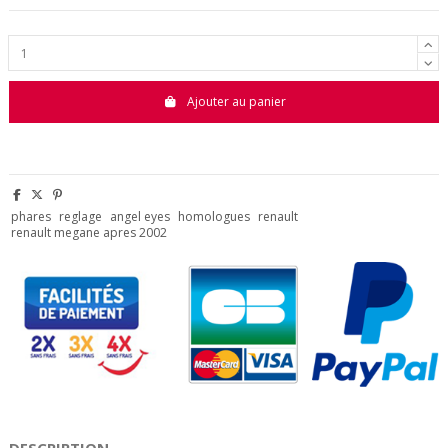
Ajouter au panier
phares
reglage
angel eyes
homologues
renault
renault megane apres 2002
DESCRIPTION