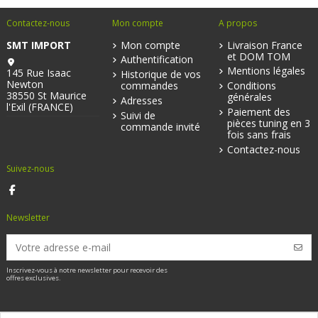
Contactez-nous
Mon compte
A propos
SMT IMPORT
Mon compte
Livraison France
et DOM TOM
Authentification
Mentions légales
145 Rue Isaac
Historique de vos
Newton
commandes
Conditions
38550 St Maurice
générales
Adresses
l'Exil (FRANCE)
Paiement des
Suivi de
pièces tuning en 3
commande invité
fois sans frais
Contactez-nous
Suivez-nous
Newsletter
Inscrivez-vous à notre newsletter pour recevoir des
offres exclusives.