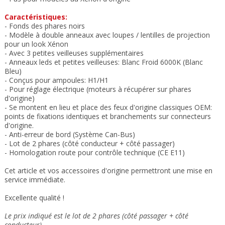
Caractéristiques:
- Fonds des phares noirs
- Modèle à double anneaux
avec loupes / lentilles de projection
pour un look Xénon
- Avec 3 petites veilleuses supplémentaires
- Anneaux leds
et petites veilleuses: Blanc Froid 6000K (Blanc
Bleu)
- Conçus pour ampoules: H1/H1
- Pour réglage électrique
(moteurs à récupérer sur phares
d'origine
)
- Se montent en lieu et place des feux
d'origine classiques OEM:
points de fixations
identiques et b
ranchements sur connecteurs
d'origine
.
- Anti-erreur de bord (Système Can-Bus)
- Lot de 2 phares (côté conducteur + côté passager)
- Homologation route pour contrôle technique (CE
E11)
Cet article et vos accessoires d'origine permettront une mise en
service immédiate
.
Excellente qualité !
Le prix indiqué est le lot de 2 phares (côté passager + côté
conducteur)