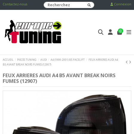
Contactez-nous
Connexion
0
ACCUEIL
PIECES TUNING
AUDI
A4 (1999-2001) B5 FACELIFT
FEUX ARRIERES AUDI A4
B5 AVANT BREAK NOIRS FUMES (12907)
FEUX ARRIERES AUDI A4 B5 AVANT BREAK NOIRS
FUMES (12907)