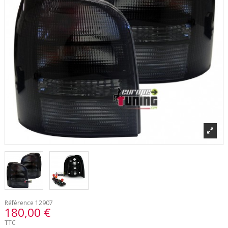
Référence
12907
180,00 €
TTC