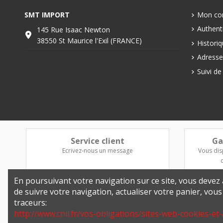
SMT IMPORT
Mon co
Authenti
145 Rue Isaac Newton
38550 St Maurice l'Exil (FRANCE)
Histori
Adresse
Suivi d
Service client
Ga
Ecrivez-nous un message
Vous dis
En poursuivant votre navigation sur ce site, vous devez a
de suivre votre navigation, actualiser votre panier, vou
traceurs:
http://www.cnil.fr/vos-obligations/sites-web-cookies-et-