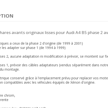
PTION
hares avants originaux lisses pour Audi A4 B5 phase 2 a
ntiques a ceux de la phase 2 d'origine (de 1999 à 2001)
de les adapter sur phase 1 (de 1994 à 1999)
ses 2, aucune adaptation ni modification à prévoir, se montent sur fixa
ses 1, prévoir des câbles adaptateurs (vendus séparément dans notre b
s du montage.
trique conservé grâce à l'emplacement prévu pour replacer vos moteu
on compatibles avec les véhicules équipés de Xénon d'origine.
re chrom,
arente