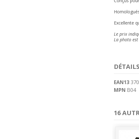
Conçus pour
Homologués
Excellente qu
Le prix indi
La photo est 
DÉTAIL
EAN13
370
MPN
B04
16 AUT