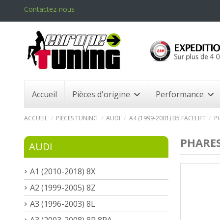
Contactez-nous
Accueil
Pièces d'origine
Performance
ACCUEIL
PIECES TUNING
AUDI
A4 (1999-2001) B5 FACELIFT
P
PHARES
AUDI
A1 (2010-2018) 8X
A2 (1999-2005) 8Z
A3 (1996-2003) 8L
A3 (2003-2008) 8P 8PA