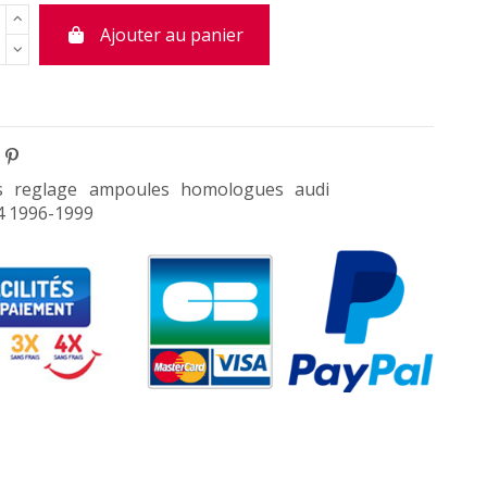
Ajouter au panier
s
reglage
ampoules
homologues
audi
4 1996-1999