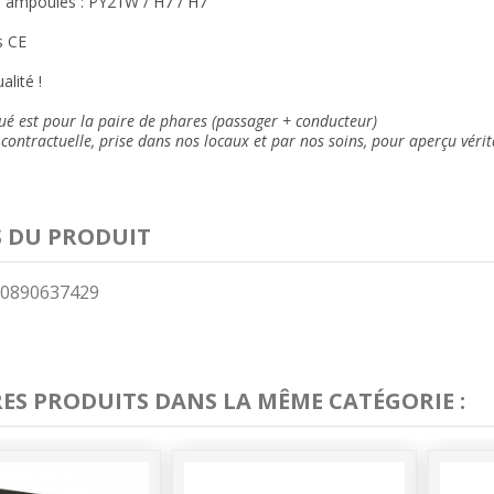
 ampoules : PY21W / H7 / H7
 CE
alité !
qué est pour la paire de phares (passager + conducteur)
contractuelle, prise dans nos locaux et
par nos soins
, pour aperçu vérit
S DU PRODUIT
0890637429
RES PRODUITS DANS LA MÊME CATÉGORIE :