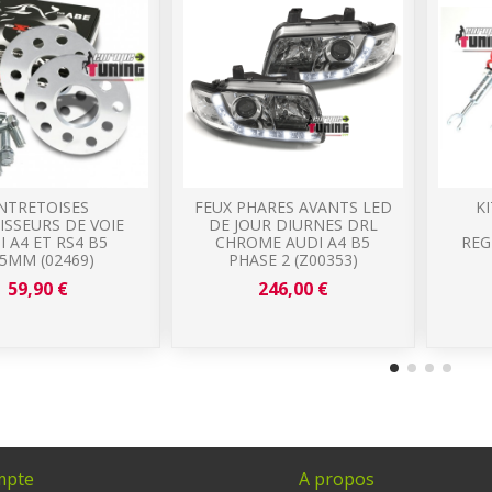
NTRETOISES
FEUX PHARES AVANTS LED
K
ISSEURS DE VOIE
DE JOUR DIURNES DRL
I A4 ET RS4 B5
CHROME AUDI A4 B5
REG
5MM (02469)
PHASE 2 (Z00353)
59,90 €
246,00 €
mpte
A propos