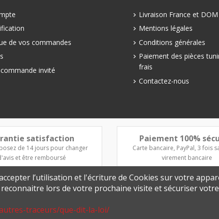
mpte
Livraison France et DO
fication
Mentions légales
que de vos commandes
Conditions générales
s
Paiement des pièces tuni
frais
e commande invité
Contactez-nous
rantie satisfaction
Paiement 100% sécu
posez de 14 jours pour changer
Carte bancaire, PayPal, 3 fois sa
d'avis et être remboursé
virement bancaire
ccepter l’utilisation et l'écriture de Cookies sur votre appar
s reconnaitre lors de votre prochaine visite et sécuriser vot
autres-traceurs/que-dit-la-loi/