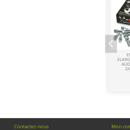
E
ELARG
AUD
2X
Contactez-nous
Mon co