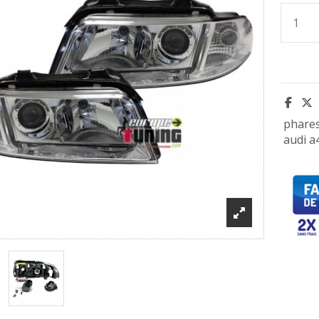
phare
audi a