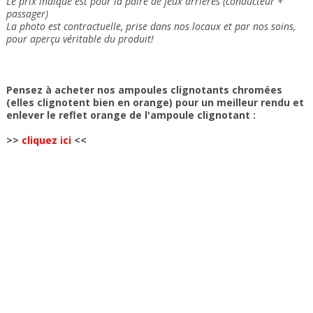
Le prix indiqué est pour la paire de feux arrières (conducteur +
passager)
La photo est contractuelle, prise dans nos locaux et
par nos soins
,
pour aperçu véritable du produit!
Pensez à acheter nos ampoules clignotants chromées
(elles clignotent bien en orange) pour un meilleur rendu et
enlever le reflet orange de l'ampoule clignotant :
>>
cliquez ici
<<