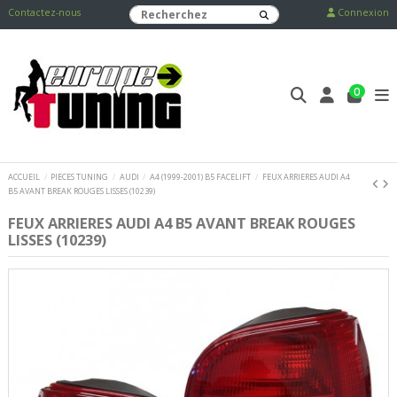
Contactez-nous
Connexion
0
ACCUEIL
PIECES TUNING
AUDI
A4 (1999-2001) B5 FACELIFT
FEUX ARRIERES AUDI A4
B5 AVANT BREAK ROUGES LISSES (10239)
FEUX ARRIERES AUDI A4 B5 AVANT BREAK ROUGES
LISSES (10239)