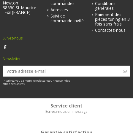
Newton
commandes
Conditions
38550 St Maurice
générales
Adresses
l'Exil (FRANCE)
Paiement des
Suivi de
pièces tuning en 3
commande invité
fois sans frais
Contactez-nous
Suivez-nous
Newsletter
Inscrivez-vous à notre newsletter pour recevoir des
offres exclusives.
Service client
Ecrivez-nous un message
Garantie satisfaction