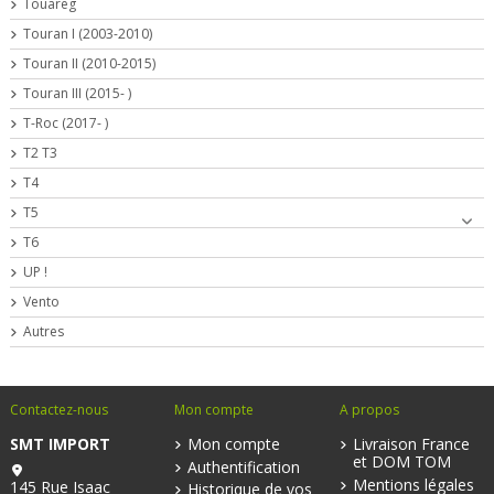
Touareg
Touran I (2003-2010)
Touran II (2010-2015)
Touran III (2015- )
T-Roc (2017- )
T2 T3
T4
T5
T6
UP !
Vento
Autres
Contactez-nous
Mon compte
A propos
SMT IMPORT
Mon compte
Livraison France
et DOM TOM
Authentification
Mentions légales
145 Rue Isaac
Historique de vos