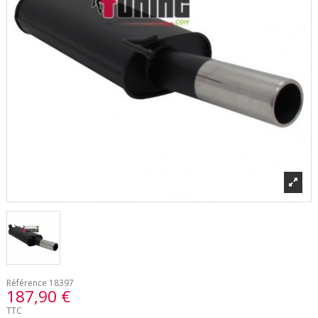
Référence
18397
187,90 €
TTC