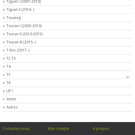
Tiguan I (2007-2016)
Tiguan II (2016- )
Touareg
Touran I (2003-2010)
Touran II (2010-2015)
Touran III (2015- )
T-Roc (2017- )
T2 T3
T4
T5
T6
UP !
Vento
Autres
Contactez-nous
Mon compte
A propos