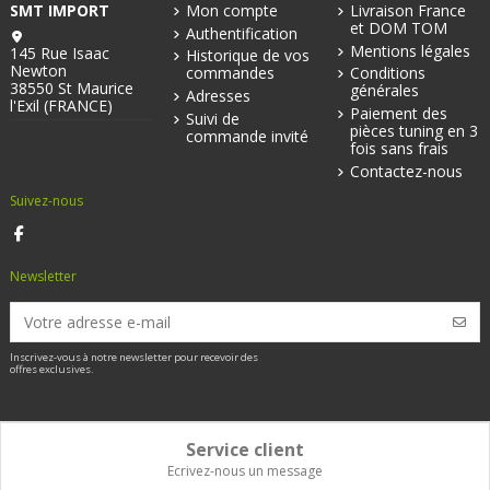
SMT IMPORT
Mon compte
Livraison France
et DOM TOM
Authentification
Mentions légales
145 Rue Isaac
Historique de vos
Newton
commandes
Conditions
38550 St Maurice
générales
Adresses
l'Exil (FRANCE)
Paiement des
Suivi de
pièces tuning en 3
commande invité
fois sans frais
Contactez-nous
Suivez-nous
Newsletter
Inscrivez-vous à notre newsletter pour recevoir des
offres exclusives.
Service client
Ecrivez-nous un message