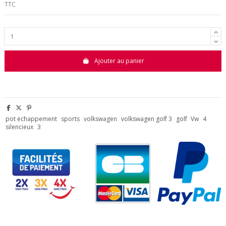
TTC
Ajouter au panier
pot echappement
sports
volkswagen
volkswagen golf 3
golf
Vw
4
silencieux
3