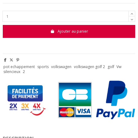
Ajouter au panier
pot echappement
sports
volkswagen
volkswagen golf 2
golf
Vw
silencieux
2
DESCRIPTION