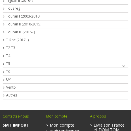
Tiguan II (2016- )
Touareg
Touran I (2003-2010)
Touran II (2010-2015)
Touran III (2015- )
T-Roc (2017- )
T2 T3
T4
T5
T6
UP !
Vento
Autres
Contactez-nous
Mon compte
A propos
SMT IMPORT
Mon compte
Livraison France
et DOM TOM