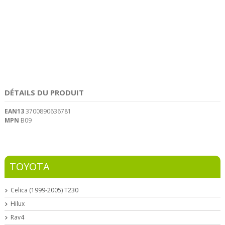
DÉTAILS DU PRODUIT
EAN13
3700890636781
MPN
B09
TOYOTA
Celica (1999-2005) T230
Hilux
Rav4