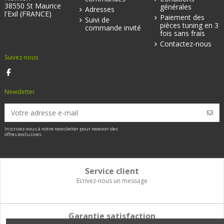
38550 St Maurice
générales
Adresses
l'Exil (FRANCE)
Paiement des
Suivi de
pièces tuning en 3
commande invité
fois sans frais
Contactez-nous
Suivez-nous
Newsletter
Inscrivez-vous à notre newsletter pour recevoir des
offres exclusives.
Service client
Ecrivez-nous un message
Garantie satisfaction