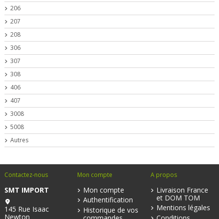
206
207
208
306
307
308
406
407
3008
5008
Autres
Contactez-nous
Mon compte
A propos
SMT IMPORT
Mon compte
Livraison France
et DOM TOM
Authentification
Mentions légales
145 Rue Isaac
Historique de vos
Newton
commandes
Conditions